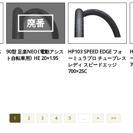
ス
90型 足楽NEO（電動アシス
HP103 SPEED EDGE フォ
H
8
ト自転車用） HE 20×1.95
ーミュラプロ チューブレス
レディ スピードエッジ
7
700×25C
1
2
3
4
5
…
>
>>