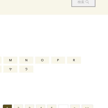
検索
M
N
O
P
R
ヤ
ラ