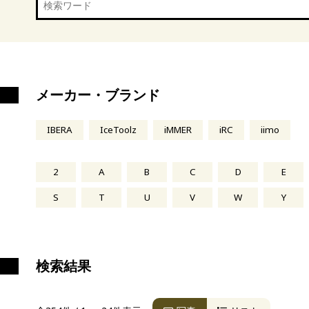
メーカー・ブランド
IBERA
IceToolz
iMMER
iRC
iimo
2
A
B
C
D
E
S
T
U
V
W
Y
検索結果