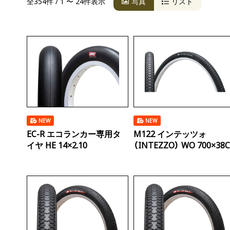
全354件 / 1 〜 24件表示
写真
リスト
NEW
NEW
EC-R エコランカー専用タ
M122 インテッツォ
イヤ HE 14×2.10
（INTEZZO） WO 700×38