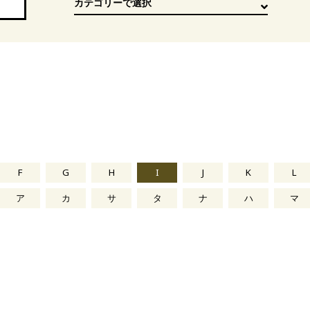
F
G
H
I
J
K
L
ア
カ
サ
タ
ナ
ハ
マ