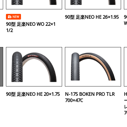
90型 足楽NEO HE 26×1.95
9
NEW
W
90型 足楽NEO WO 22×1
1/2
90型 足楽NEO HE 20×1.75
N-175 BOKEN PRO TLR
H
700×47C
7