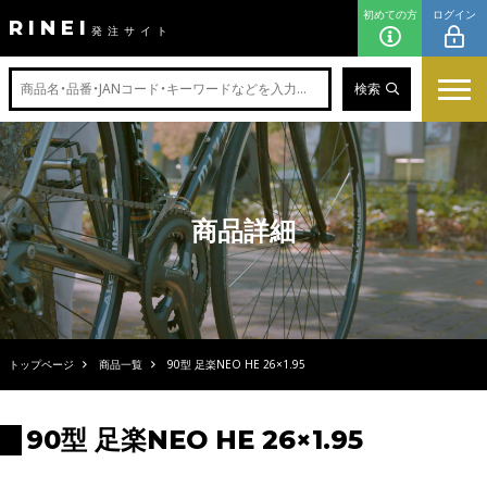
初めての方
ログイン
RINEI
発注サイト
検索
商品詳細
トップページ
商品一覧
90型 足楽NEO HE 26×1.95
90型 足楽NEO HE 26×1.95