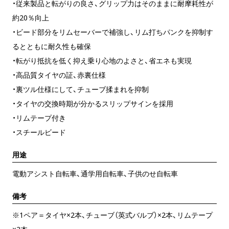
・従来製品と転がりの良さ、グリップ力はそのままに耐摩耗性が
約20％向上
・ビード部分をリムセーバーで補強し、リム打ちパンクを抑制す
るとともに耐久性も確保
・転がり抵抗を低く抑え乗り心地のよさと、省エネも実現
・高品質タイヤの証、赤裏仕様
・裏ツル仕様にして、チューブ揉まれを抑制
・タイヤの交換時期が分かるスリップサインを採用
・リムテープ付き
・スチールビード
用途
電動アシスト自転車、通学用自転車、子供のせ自転車
備考
※1ペア＝タイヤ×2本、チューブ（英式バルブ）×2本、リムテープ