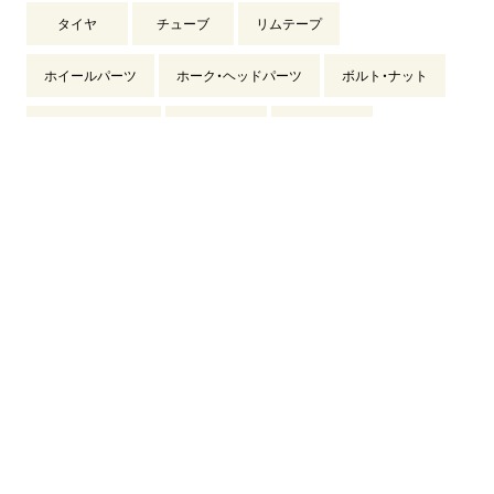
タイヤ
チューブ
リムテープ
ホイールパーツ
ホーク・ヘッドパーツ
ボルト・ナット
パンク修理・工具
ケミカル
スタンド
ブレーキ・シフト・ケーブル
チェーン
駆動パーツ
シマノパーツ
リデアパーツ
カスタムパーツ
バイク用品
バスケット
ボックス
キャリア・ロープ
ロック
ヘルメット
タイヤ
チューブ・リムテープ
チューブレスバルブ
バッテリー