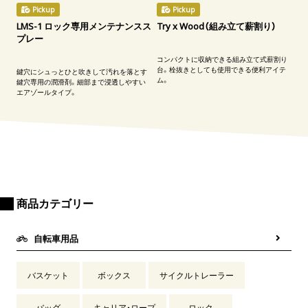
Pickup
Pickup
LMS-1 ロック専用メンテナンスス
Try x Wood（組み立て薪割り）
プレー
コンパクトに収納できる組み立て式薪割り
台。栓抜きとしても使用できる便利アイテ
鍵穴にシュっとひと吹きして汚れを落とす
ム。
鍵穴専用の潤滑剤。細部まで浸透しやすい
エアゾールタイプ。
商品カテゴリー
自転車用品
バスケット
ボックス
サイクルトレーラー
バッグ
キャリア・ロープ
ロック