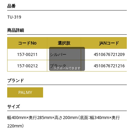
品番
TU-319
商品詳細
コードNo
選択肢
JANコード
157-00211
シルバー
4510676721209
157-00212
ブラック
4510676721216
スクロールできます
ブランド
PALMY
サイズ
幅400mm×奥行285mm×高さ200mm（底面：幅340mm×奥行
220mm）