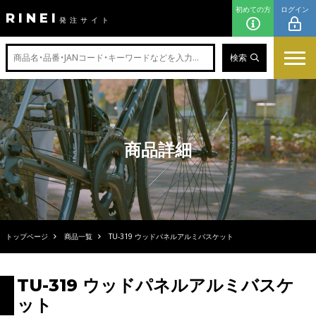
初めての方
ログイン
RINEI
発注サイト
検索
商品詳細
トップページ
商品一覧
TU-319 ウッドパネルアルミバスケット
TU-319 ウッドパネルアルミバスケ
ット