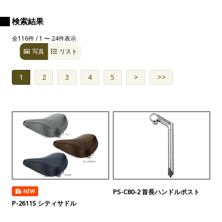
検索結果
全116件 / 1 〜 24件表示
写真
リスト
1
2
3
4
5
>
>>
PS-C80-2 首長ハンドルポスト
NEW
P-2611S シティサドル