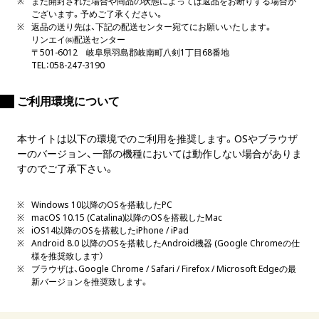
また開封された場合や商品の状態によっては返品をお断りする場合が
ございます。予めご了承ください。
返品の送り先は、下記の配送センター宛てにお願いいたします。
リンエイ㈱配送センター
〒501-6012 岐阜県羽島郡岐南町八剣1丁目68番地
TEL：058-247-3190
ご利用環境について
本サイトは以下の環境でのご利用を推奨します。OSやブラウザ
ーのバージョン、一部の機種においては動作しない場合がありま
すのでご了承下さい。
Windows 10以降のOSを搭載したPC
macOS 10.15 (Catalina)以降のOSを搭載したMac
iOS14以降のOSを搭載したiPhone / iPad
Android 8.0 以降のOSを搭載したAndroid機器 (Google Chromeの仕
様を推奨致します）
ブラウザは、Google Chrome / Safari / Firefox / Microsoft Edgeの最
新バージョンを推奨致します。