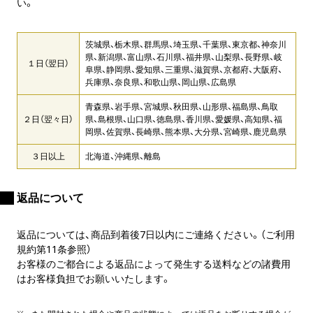
い。
茨城県、栃木県、群馬県、埼玉県、千葉県、東京都、神奈川
県、新潟県、富山県、石川県、福井県、山梨県、長野県、岐
１日（翌日）
阜県、静岡県、愛知県、三重県、滋賀県、京都府、大阪府、
兵庫県、奈良県、和歌山県、岡山県、広島県
青森県、岩手県、宮城県、秋田県、山形県、福島県、鳥取
２日（翌々日）
県、島根県、山口県、徳島県、香川県、愛媛県、高知県、福
岡県、佐賀県、長崎県、熊本県、大分県、宮崎県、鹿児島県
３日以上
北海道、沖縄県、離島
返品について
返品については、商品到着後7日以内にご連絡ください。（ご利用
規約第11条参照）
お客様のご都合による返品によって発生する送料などの諸費用
はお客様負担でお願いいたします。