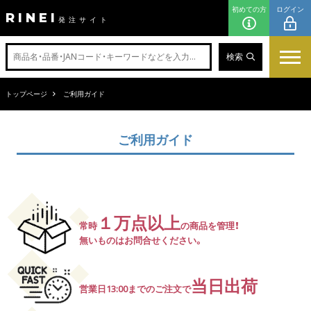
初めての方
ログイン
RINEI
発注サイト
検索
トップページ
ご利用ガイド
ご利用ガイド
１万点以上
常時
の商品を管理！
無いものはお問合せください。
当日出荷
営業日13:00までのご注文で