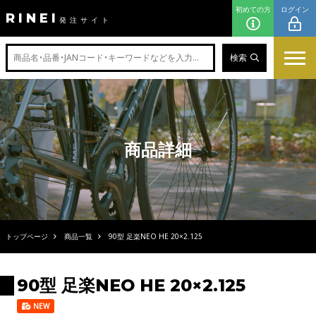
初めての方
ログイン
RINEI
発注サイト
検索
商品詳細
トップページ
商品一覧
90型 足楽NEO HE 20×2.125
90型 足楽NEO HE 20×2.125
NEW