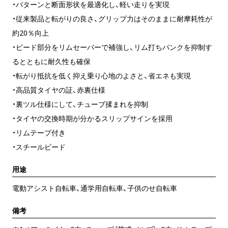
・パターンと断面形状を最適化し、軽い走りを実現
・従来製品と転がりの良さ、グリップ力はそのままに耐摩耗性が
約20％向上
・ビード部分をリムセーバーで補強し、リム打ちパンクを抑制す
るとともに耐久性も確保
・転がり抵抗を低く抑え乗り心地のよさと、省エネも実現
・高品質タイヤの証、赤裏仕様
・裏ツル仕様にして、チューブ揉まれを抑制
・タイヤの交換時期が分かるスリップサインを採用
・リムテープ付き
・スチールビード
用途
電動アシスト自転車、通学用自転車、子供のせ自転車
備考