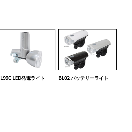
DL99C LED発電ライト
BL02 バッテリーライト