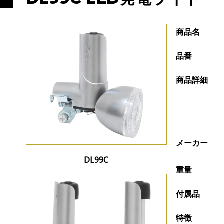
商品名
品番
商品詳細
メーカー
DL99C
重量
付属品
特徴