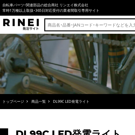
自転車パーツ・関連部品の総合商社 リンエイ株式会社
常時1万種以上取扱・365日対応受付の業者間取引専用サイト
トップページ
商品一覧
DL99C LED発電ライト
DL99C LED発電ライト