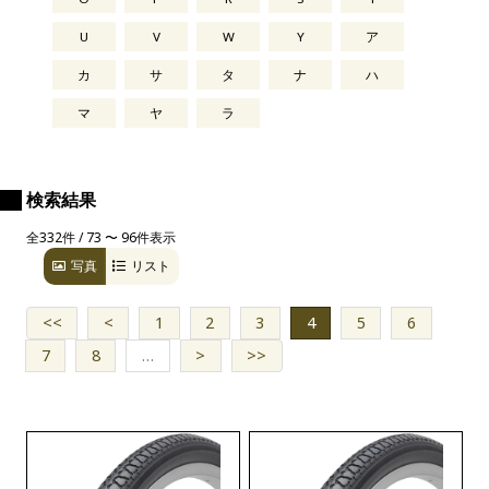
U
V
W
Y
ア
カ
サ
タ
ナ
ハ
マ
ヤ
ラ
検索結果
全332件 / 73 〜 96件表示
写真
リスト
<<
<
1
2
3
4
5
6
7
8
…
>
>>