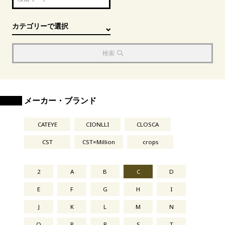
検索
メーカー・ブランド
CATEYE
CIONLLI
CLOSCA
CST
CST×Million
crops
2
A
B
C
D
E
F
G
H
I
J
K
L
M
N
O
P
R
S
T