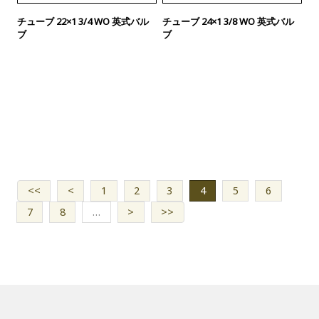
チューブ 22×1 3/4 WO 英式バル
チューブ 24×1 3/8 WO 英式バル
ブ
ブ
<<
<
1
2
3
4
5
6
7
8
…
>
>>