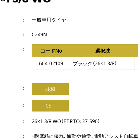
一般車用タイヤ
C249N
コードNo
選択肢
604-02109
ブラック（26×1 3/8）
共和
CST
26×1 3/8 WO（ETRTO：37-590）
・耐摩耗に優れ、通勤や通学、電動アシスト自転