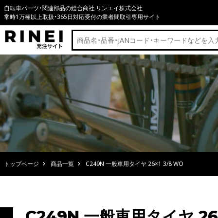
自転車パーツ・関連部品の総合商社 リンエイ株式会社
常時1万種以上取扱・365日対応受付の業者間取引専用サイト
トップページ
商品一覧
C249N 一般車用タイヤ 26×1 3/8 WO
C249N 一般車用タイヤ 26×