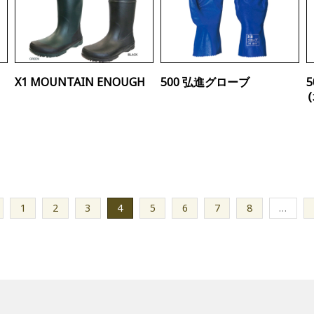
X1 MOUNTAIN ENOUGH
500 弘進グローブ
1
2
3
4
5
6
7
8
…