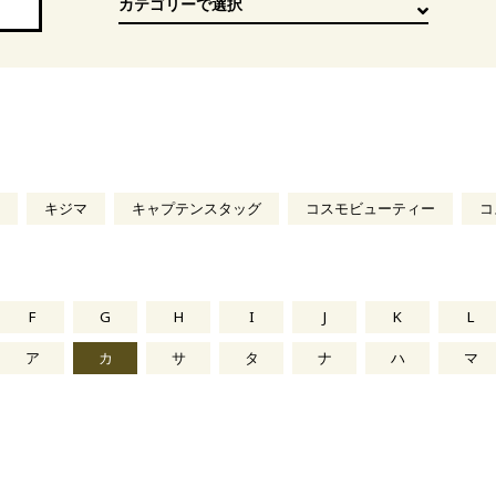
キジマ
キャプテンスタッグ
コスモビューティー
コ
F
G
H
I
J
K
L
ア
カ
サ
タ
ナ
ハ
マ