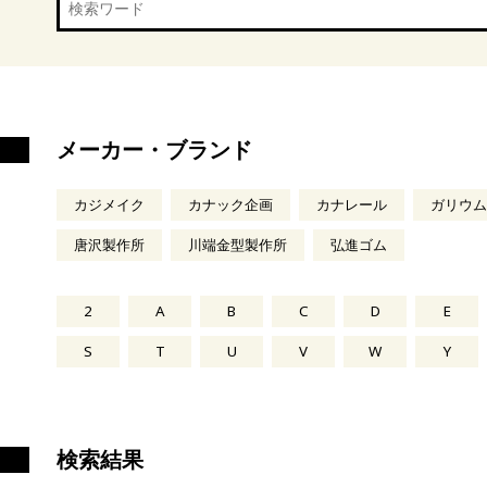
メーカー・ブランド
カジメイク
カナック企画
カナレール
ガリウム
唐沢製作所
川端金型製作所
弘進ゴム
2
A
B
C
D
E
S
T
U
V
W
Y
検索結果