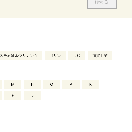
検索
スモ石油ルブリカンツ
ゴリン
共和
加賀工業
M
N
O
P
R
ヤ
ラ