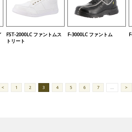
イ
FST-2000LC ファントムス
F-3000LC ファントム
トリート
<
1
2
3
4
5
6
7
…
>