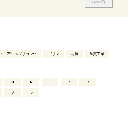
検索
スモ石油ルブリカンツ
ゴリン
共和
加賀工業
M
N
O
P
R
ヤ
ラ