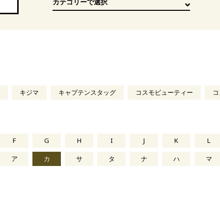
キジマ
キャプテンスタッグ
コスモビューティー
コ
F
G
H
I
J
K
L
ア
カ
サ
タ
ナ
ハ
マ