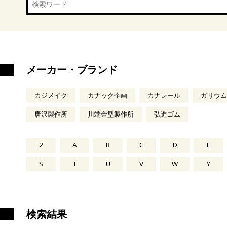
メーカー・ブランド
カジメイク
カナック企画
カナレール
ガリウム
唐沢製作所
川端金型製作所
弘進ゴム
2
A
B
C
D
E
S
T
U
V
W
Y
検索結果