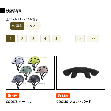
検索結果
全247件 / 1 〜 24件表示
写真
リスト
1
2
3
4
5
…
>
>>
NEW
NEW
COOLIS クーリス
COOLIS フロントパッド