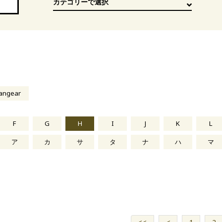
angear
F
G
H
I
J
K
L
ア
カ
サ
タ
ナ
ハ
マ