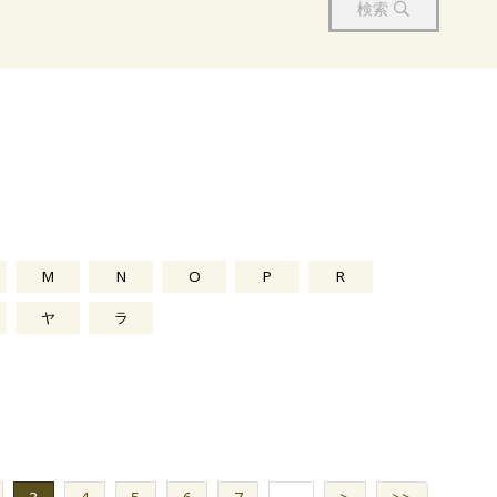
検索
M
N
O
P
R
ヤ
ラ