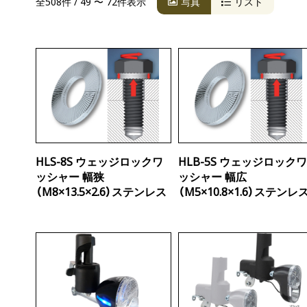
全508件 / 49 〜 72件表示
写真
リスト
HLS-8S ウェッジロックワ
HLB-5S ウェッジロック
ッシャー 幅狭
ッシャー 幅広
（M8×13.5×2.6）ステンレス
（M5×10.8×1.6）ステンレ