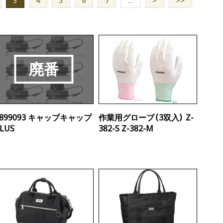
3
4
5
6
7
…
>
>>
1899093 キャップキャップ
作業用グローブ（3双入） Z-
LUS
382-S Z-382-M