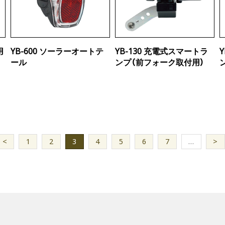
用
YB-600 ソーラーオートテ
YB-130 充電式スマートラ
ール
ンプ（前フォーク取付用）
<
1
2
3
4
5
6
7
…
>