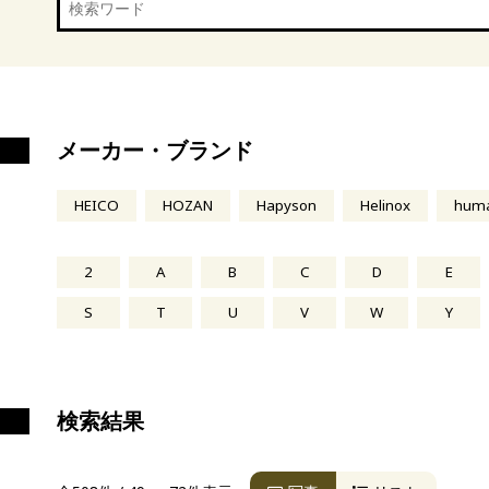
メーカー・ブランド
HEICO
HOZAN
Hapyson
Helinox
hum
2
A
B
C
D
E
S
T
U
V
W
Y
検索結果