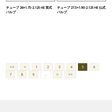
チューブ 26×1.75-2.125 HE 英式
チューブ 27.5×1.90-2.125 HE 仏式
バルブ
バルブ
<<
<
1
2
3
4
5
6
7
8
9
…
>
>>