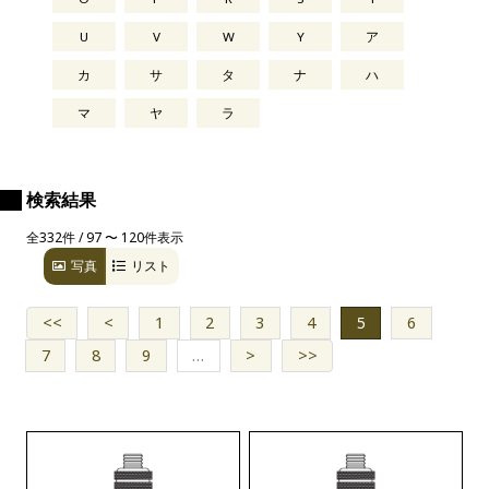
U
V
W
Y
ア
カ
サ
タ
ナ
ハ
マ
ヤ
ラ
検索結果
全332件 / 97 〜 120件表示
写真
リスト
<<
<
1
2
3
4
5
6
7
8
9
…
>
>>