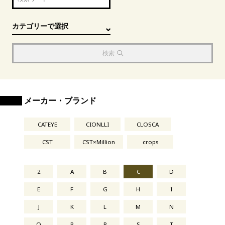
検索
メーカー・ブランド
CATEYE
CIONLLI
CLOSCA
CST
CST×Million
crops
2
A
B
C
D
E
F
G
H
I
J
K
L
M
N
O
P
R
S
T