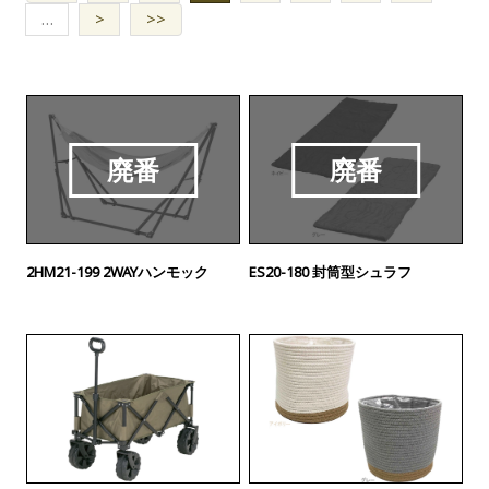
…
>
>>
廃番
廃番
2HM21-199 2WAYハンモック
ES20-180 封筒型シュラフ