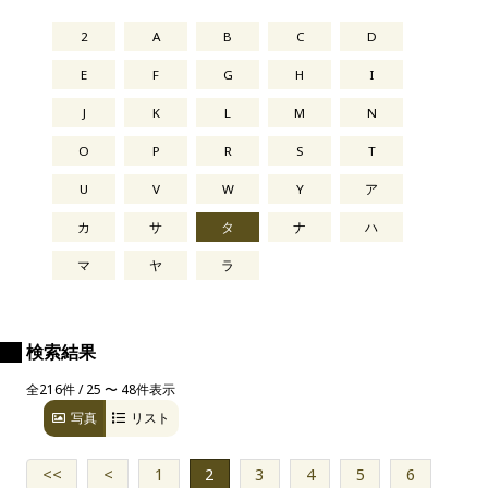
2
A
B
C
D
E
F
G
H
I
J
K
L
M
N
O
P
R
S
T
U
V
W
Y
ア
カ
サ
タ
ナ
ハ
マ
ヤ
ラ
検索結果
全216件 / 25 〜 48件表示
写真
リスト
<<
<
1
2
3
4
5
6