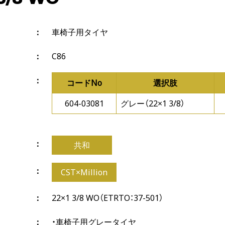
車椅子用タイヤ
C86
コードNo
選択肢
604-03081
グレー（22×1 3/8）
共和
CST×Million
22×1 3/8 WO（ETRTO：37-501）
・車椅子用グレータイヤ