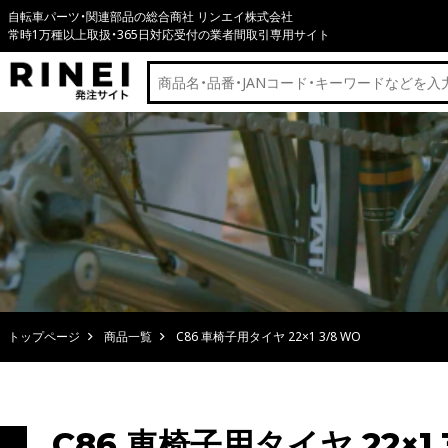
自転車パーツ・関連部品の総合商社 リンエイ株式会社
常時1万種以上取扱・365日対応受付の業者間取引専用サイト
トップページ
商品一覧
C86 車椅子用タイヤ 22×1 3/8 WO
C86 車椅子用タイヤ 22×1 