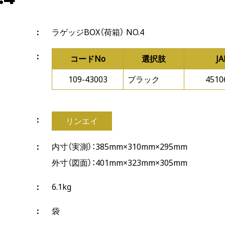
ラゲッジBOX（荷箱） NO.4
コードNo
選択肢
J
109-43003
ブラック
4510
リンエイ
内寸（実測）：385mm×310mm×295mm
外寸（図面）：401mm×323mm×305mm
6.1kg
袋