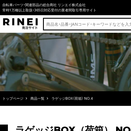
自転車パーツ・関連部品の総合商社 リンエイ株式会社
常時1万種以上取扱・365日対応受付の業者間取引専用サイト
トップページ
商品一覧
ラゲッジBOX（荷箱） NO.4
ラゲッジBOX（荷箱） NO