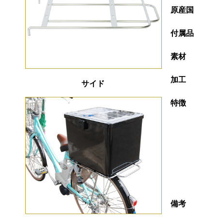
原産国
付属品
素材
加工
サイド
特徴
備考