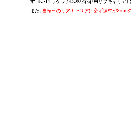
ず「RC-11 ラゲッジBOX（荷箱）用サブキャリ
また、
自転車のリアキャリアは必ず線材が8mm