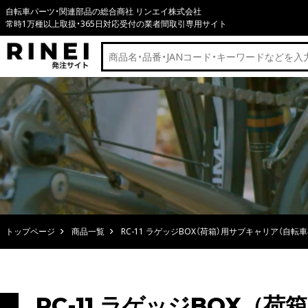
自転車パーツ・関連部品の総合商社 リンエイ株式会社
常時1万種以上取扱・365日対応受付の業者間取引専用サイト
トップページ
商品一覧
RC-11 ラゲッジBOX（荷箱）用サブキャリア（自転車
RC-11 ラゲッジBOX