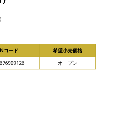
）
ANコード
希望小売価格
676909126
オープン