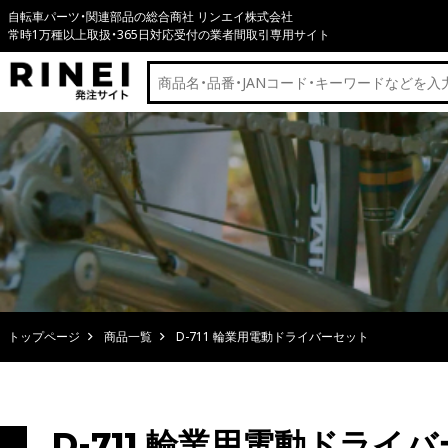
自転車パーツ・関連部品の総合商社 リンエイ株式会社
常時1万種以上取扱・365日対応受付の業者間取引専用サイト
トップページ
商品一覧
D-711 輪業用電動ドライバーセット
D-711 輪業用電動ドライ