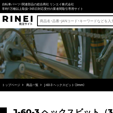
自転車パーツ・関連部品の総合商社 リンエイ株式会社
常時1万種以上取扱・365日対応受付の業者間取引専用サイト
トップページ
商品一覧
J-60-3 ヘックスビット（3mm）
J-60-3 ヘックスビット（