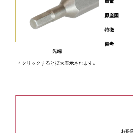
重量
原産国
特徴
備考
先端
* クリックすると拡大表示されます。
お客