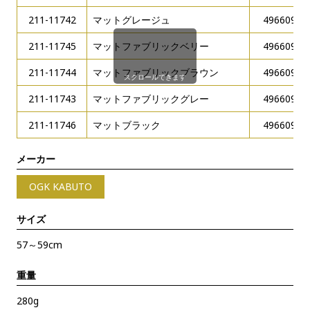
211-11742
マットグレージュ
49660946
211-11745
マットファブリックベリー
49660946
211-11744
マットファブリックブラウン
49660946
スクロールできます
211-11743
マットファブリックグレー
49660946
211-11746
マットブラック
49660946
メーカー
OGK KABUTO
サイズ
57～59cm
重量
280g