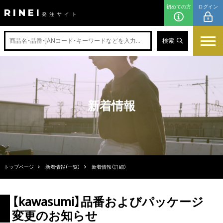
初めての方
ログイン
RINEI
発注サイト
検索
新着情報
トップページ
新着情報（一覧）
新着情報（詳細）
【kawasumi】品番およびパッケージ
変更のお知らせ