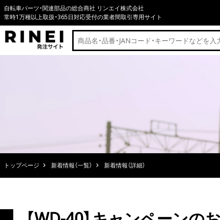
自転車パーツ・関連部品の総合商社 リンエイ株式会社
常時1万種以上取扱・365日対応受付の業者間取引専用サイト
トップページ
新着情報（一覧）
新着情報（詳細）
【WD-40】キャンペーンのお知らせ