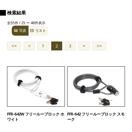
検索結果
全55件 / 25 〜 48件表示
写真
リスト
<<
<
1
2
3
>
>>
FFR-642W フリーループロック ホ
FFR-642 フリーループロック スモ
ワイト
ーク