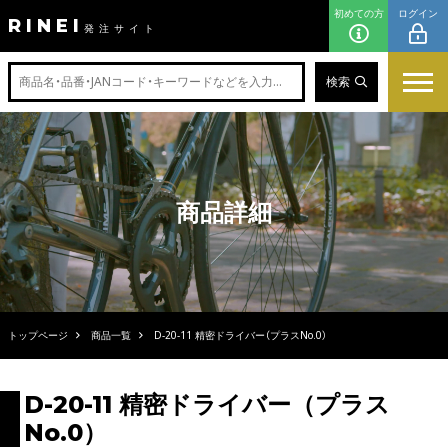
初めての方
ログイン
RINEI
発注サイト
検索
商品詳細
トップページ
商品一覧
D-20-11 精密ドライバー（プラスNo.0）
D-20-11 精密ドライバー（プラス
No.0）