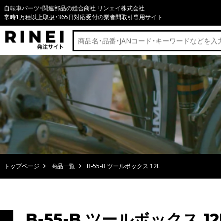
自転車パーツ・関連部品の総合商社 リンエイ株式会社
常時1万種以上取扱・365日対応受付の業者間取引専用サイト
トップページ
商品一覧
B-55-B ツールボックス 12L
B-55-B ツールボックス 12