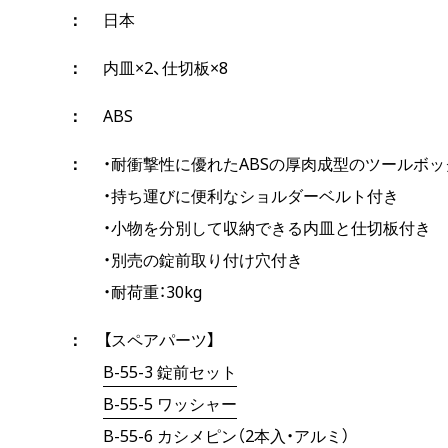
日本
内皿×2、仕切板×8
ABS
・耐衝撃性に優れたABSの厚肉成型のツールボッ
・持ち運びに便利なショルダーベルト付き
・小物を分別して収納できる内皿と仕切板付き
・別売の錠前取り付け穴付き
・耐荷重：30kg
【スペアパーツ】
B-55-3 錠前セット
B-55-5 ワッシャー
B-55-6 カシメピン（2本入・アルミ）