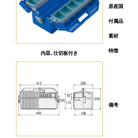
原産国
付属品
素材
特徴
内皿、仕切板付き
備考