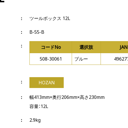
ツールボックス 12L
B-55-B
コードNo
選択肢
JA
508-30061
ブルー
49627
HOZAN
幅413mm×奥行206mm×高さ230mm
容量：12L
2.9kg