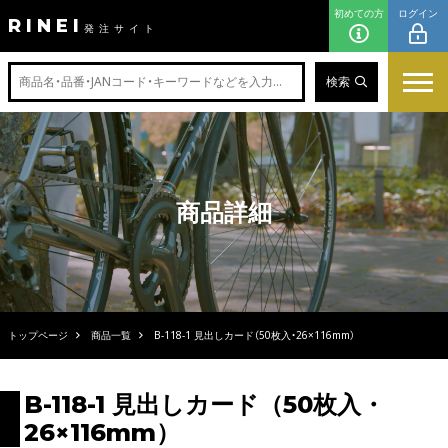
初めての方
ログイン
RINEI
発注サイト
検索
商品詳細
トップページ
商品一覧
B-118-1 見出しカード（50枚入・26×116mm）
B-118-1 見出しカード（50枚入・
26×116mm）