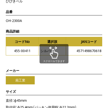
ひびきベル
品番
OH-2300A
商品詳細
コードNo
選択肢
JANコード
455-00411
シルバー
4571498670618
スクロールできます
メーカー
扇工業
サイズ
直径：φ45mm
取付径：φ25.4mm（パッキン使用時：φ22.2mm）