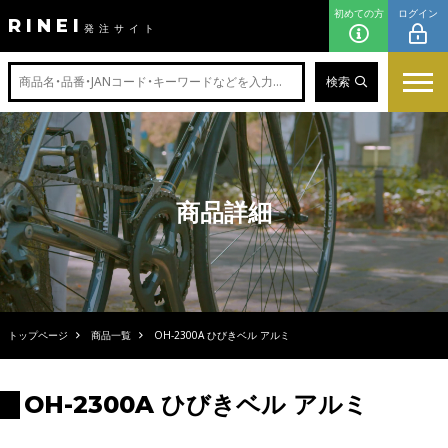
初めての方
ログイン
RINEI
発注サイト
検索
商品詳細
トップページ
商品一覧
OH-2300A ひびきベル アルミ
OH-2300A ひびきベル アルミ