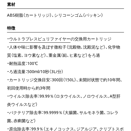
素材
ABS樹脂（カートリッジ）、シリコーンゴム（パッキン）
特徴
・
ウルトラプレスピュリファイヤー
の交換用カートリッジ
・人体や味に影響を及ぼす微粒子（沈殿物、沈殿泥など）、化学物
質（塩素、ヨウ素など）、重金属（鉛、ヒ素など）をろ過
・耐熱温度：100℃
・ろ過流量：500ml/10秒（3L/分）
・カートリッジ交換目安：300回（150L）、未開封状態で約10年間、
初回使用時から約3年間
・ウイルス除去率：99.99％（ロタウイルス、ノロウイルス、A型肝
炎ウイルスなど）
・バクテリア除去率：99.9999％（大腸菌、サルモネラ菌、コレラ
菌、赤痢菌など）
・原虫除去率：99.9％（エキノコックス、ジアルジア、クリプトスポ