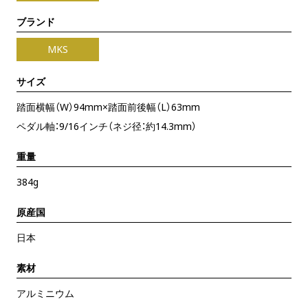
ブランド
MKS
サイズ
踏面横幅（W）94mm×踏面前後幅（L）63mm
ペダル軸：9/16インチ（ネジ径：約14.3mm）
重量
384g
原産国
日本
素材
アルミニウム