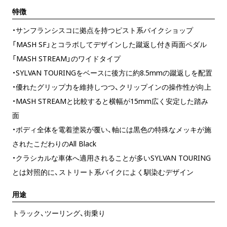
特徴
・サンフランシスコに拠点を持つピスト系バイクショップ
「MASH SF」とコラボしてデザインした蹴返し付き両面ペダル
「MASH STREAM」のワイドタイプ
・SYLVAN TOURINGをベースに後方に約8.5mmの蹴返しを配置
・優れたグリップ力を維持しつつ、クリップインの操作性が向上
・MASH STREAMと比較すると横幅が15mm広く安定した踏み
面
・ボディ全体を電着塗装が覆い、軸には黒色の特殊なメッキが施
されたこだわりのAll Black
・クラシカルな車体へ適用されることが多いSYLVAN TOURING
とは対照的に、ストリート系バイクによく馴染むデザイン
用途
トラック、ツーリング、街乗り