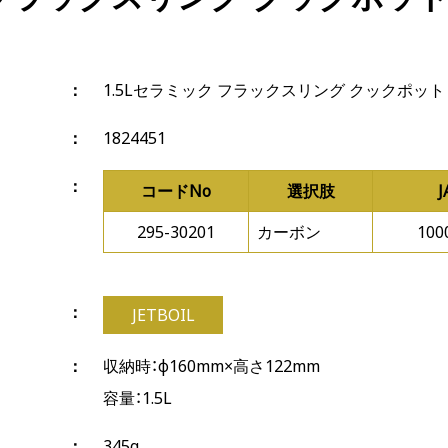
1.5Lセラミック フラックスリング クックポット
1824451
コードNo
選択肢
295-30201
カーボン
100
JETBOIL
収納時：φ160mm×高さ122mm
容量：1.5L
345g