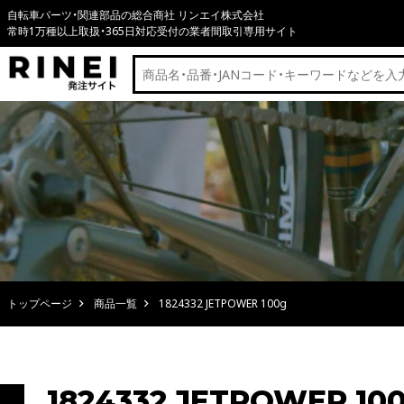
自転車パーツ・関連部品の総合商社 リンエイ株式会社
常時1万種以上取扱・365日対応受付の業者間取引専用サイト
トップページ
商品一覧
1824332 JETPOWER 100g
1824332 JETPOWER 10