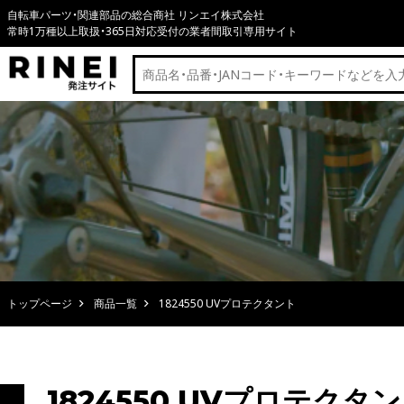
自転車パーツ・関連部品の総合商社 リンエイ株式会社
常時1万種以上取扱・365日対応受付の業者間取引専用サイト
トップページ
商品一覧
1824550 UVプロテクタント
1824550 UVプロテクタ