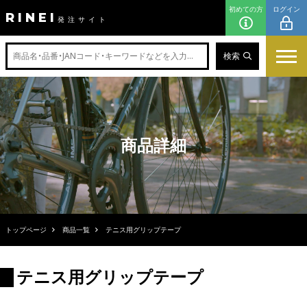
初めての方
ログイン
RINEI
発注サイト
検索
商品詳細
トップページ
商品一覧
テニス用グリップテープ
テニス用グリップテープ