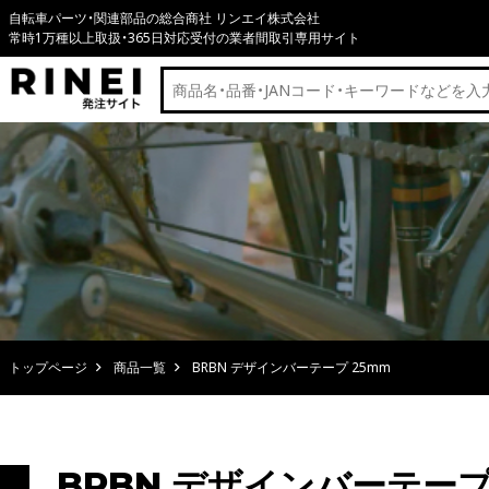
自転車パーツ・関連部品の総合商社 リンエイ株式会社
常時1万種以上取扱・365日対応受付の業者間取引専用サイト
トップページ
商品一覧
BRBN デザインバーテープ 25mm
BRBN デザインバーテープ