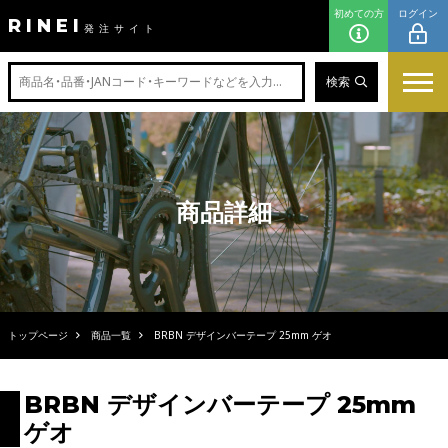
初めての方
ログイン
RINEI
発注サイト
検索
商品詳細
トップページ
商品一覧
BRBN デザインバーテープ 25mm ゲオ
BRBN デザインバーテープ 25mm
ゲオ