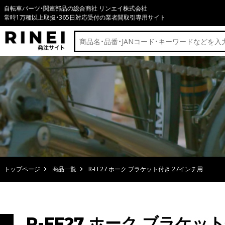
自転車パーツ・関連部品の総合商社 リンエイ株式会社
常時1万種以上取扱・365日対応受付の業者間取引専用サイト
トップページ
商品一覧
R-FF27 ホーク ブラケット付き 27インチ用
R-FF27 ホーク ブラケッ