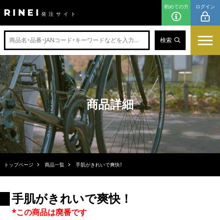
初めての方
ログイン
RINEI
発注サイト
検索
商品詳細
トップページ
商品一覧
手肌がきれいで爽快！
手肌がきれいで爽快！
*この商品は廃番です