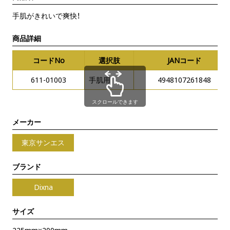
手肌がきれいで爽快！
商品詳細
コードNo
選択肢
JANコード
611-01003
手肌用
4948107261848
スクロールできます
メーカー
東京サンエス
ブランド
Dixna
サイズ