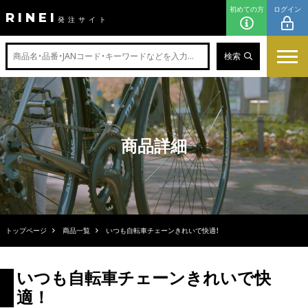
初めての方
ログイン
RINEI
発注サイト
検索
商品詳細
トップページ
商品一覧
いつも自転車チェーンきれいで快適！
いつも自転車チェーンきれいで快
適！