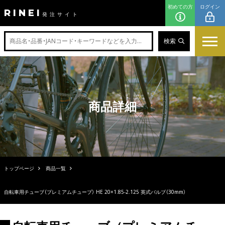
初めての方
ログイン
RINEI
発注サイト
検索
商品詳細
トップページ
商品一覧
自転車用チューブ（プレミアムチューブ） HE 20×1.85-2.125 英式バルブ（30mm）