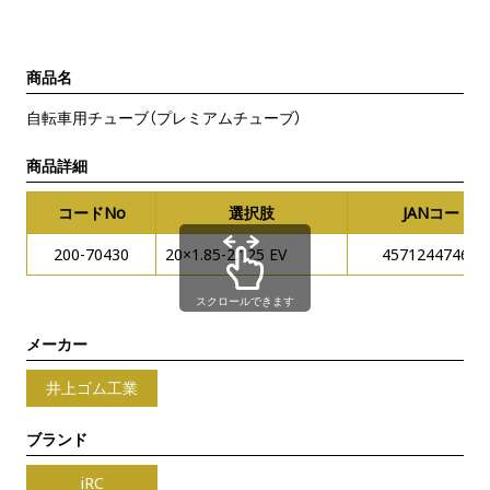
商品名
自転車用チューブ（プレミアムチューブ）
商品詳細
コードNo
選択肢
JANコード
200-70430
20×1.85-2.125 EV
457124474687
スクロールできます
メーカー
井上ゴム工業
ブランド
iRC