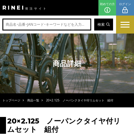
初めての方
ログイン
RINEI
発注サイト
検索
商品詳細
トップページ
商品一覧
20×2.125 ノーパンクタイヤ付リムセット 組付
20×2.125 ノーパンクタイヤ付リ
ムセット 組付