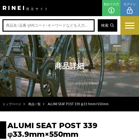
初めての方
ログイン
RINEI
発注サイト
検索
商品詳細
トップページ
商品一覧
ALUMI SEAT POST 339 φ33.9mm×550mm
ALUMI SEAT POST 339
φ33.9mm×550mm