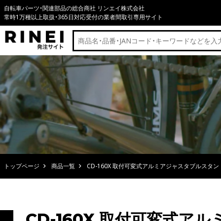
自転車パーツ・関連部品の総合商社 リンエイ株式会社
常時1万種以上取扱・365日対応受付の業者間取引専用サイト
トップページ
商品一覧
CD-160X 取付可変式アルミアジャスタブルスタン
CD-160X 取付可変式