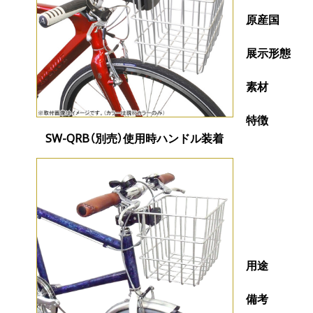
原産国
展示形態
素材
特徴
SW-QRB（別売）使用時ハンドル装着
用途
備考