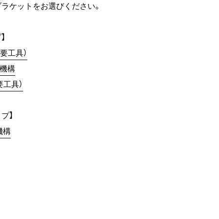
ブラケットをお選びください。
】
（要工具）
整機構
要工具）
プ】
機構