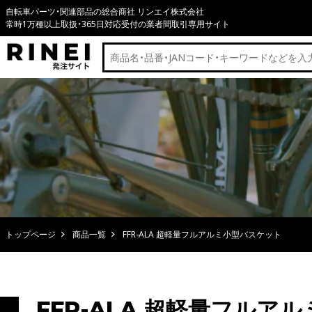
自転車パーツ・関連部品の総合商社 リンエイ株式会社
常時1万種以上取扱・365日対応受付の業者間取引専用サイト
トップページ
商品一覧
FFR-ALA 超軽量フルアルミ小型バスケット
FFR-ALA 超軽量フルア