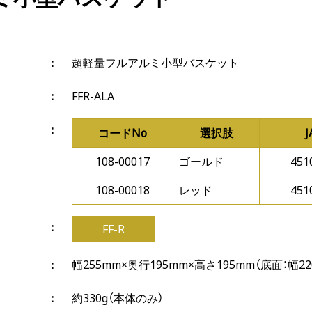
超軽量フルアルミ小型バスケット
FFR-ALA
コードNo
選択肢
108-00017
ゴールド
451
108-00018
レッド
451
FF-R
幅255mm×奥行195mm×高さ195mm（底面：幅22
約330g（本体のみ）