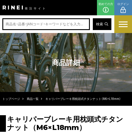
初めての方
ログイン
RINEI
発注サイト
検索
商品詳細
トップページ
商品一覧
キャリパーブレーキ用枕頭式チタンナット（M6×L18mm）
キャリパーブレーキ用枕頭式チタン
ナット（M6×L18mm）