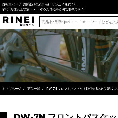
自転車パーツ・関連部品の総合商社 リンエイ株式会社
常時1万種以上取扱・365日対応受付の業者間取引専用サイト
トップページ
商品一覧
DW-7N フロントバスケット取付金具（樹脂製バス
DW-7N フロントバスケ