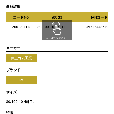
商品詳細
コードNo
選択肢
JANコード
200-20414
80/100-10 46J TL
4571244854927
スクロールできます
メーカー
井上ゴム工業
ブランド
iRC
サイズ
80/100-10 46J TL
特徴