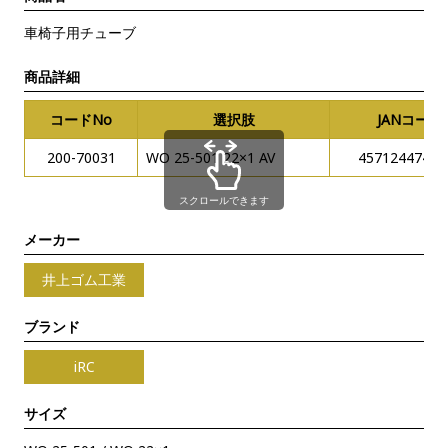
車椅子用チューブ
商品詳細
コードNo
選択肢
JANコード
200-70031
WO 25-501 22×1 AV
45712447416
スクロールできます
メーカー
井上ゴム工業
ブランド
iRC
サイズ