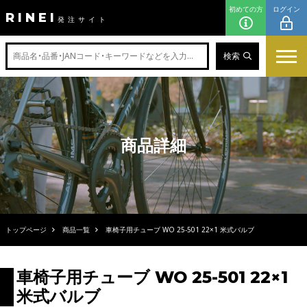
初めての方
ログイン
RINEI
発注サイト
検索
商品詳細
トップページ
商品一覧
車椅子用チューブ WO 25-501 22×1 米式バルブ
車椅子用チューブ WO 25-501 22×1
米式バルブ